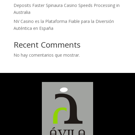
Deposits Faster Spinaura Casino Speeds Processing in
Australia
NV Casino es la Plataforma Fiable para la Diversión
Auténtica en España
Recent Comments
No hay comentarios que mostrar.