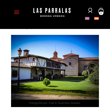
0
Candeleda – Gredos
por
Puntojs
|
Ene 31, 2024