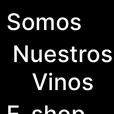
Somos
Nuestros
Vinos
E-shop